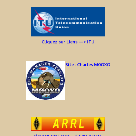
Cliquez sur Liens —> ITU
Site : Charles M0OXO