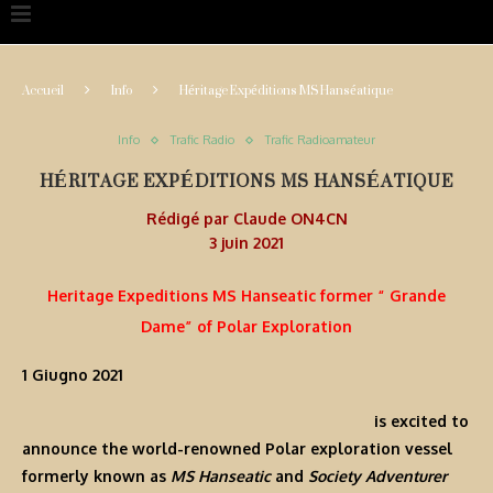
Accueil
Info
Héritage Expéditions MS Hanséatique
Info
Trafic Radio
Trafic Radioamateur
HÉRITAGE EXPÉDITIONS MS HANSÉATIQUE
Rédigé par
Claude ON4CN
3 juin 2021
Heritage Expeditions MS Hanseatic former “ Grande
Dame” of Polar Exploration
1 Giugno 2021
is excited to
announce the world-renowned Polar exploration vessel
formerly known as
MS Hanseatic
and
Society Adventurer