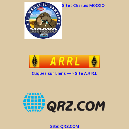
Site : Charles M0OXO
Cliquez sur Liens —> Site A.R.R.L
Site: QRZ.COM