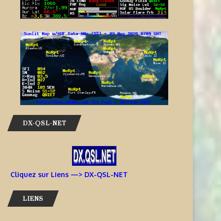
DX-QSL-NET
Cliquez sur Liens —> DX-QSL-NET
LIENS