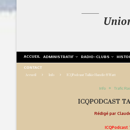
Unio
ACCUEIL
ADMINISTRATIF
RADIO-CLUBS
HISTO
CONTACT
Accueil
Info
ICQPodcast Talkie Handie 8 Watt
Info
Trafic Ra
ICQPODCAST TA
Rédigé par
Claud
ICQPodcast 