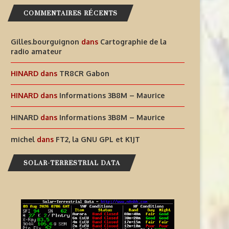
COMMENTAIRES RÉCENTS
NFORMATIONS OJ0JR ET OJ0YL –
LA TEMPÊTE S’APAISE:
Gilles.bourguignon
dans
Cartographie de la
MÄRKET REEF
radio amateur
9 août 2026
9 août 2026
HINARD
dans
TR8CR Gabon
HINARD
dans
Informations 3B8M – Maurice
HINARD
dans
Informations 3B8M – Maurice
michel
dans
FT2, la GNU GPL et K1JT
SOLAR-TERRESTRIAL DATA