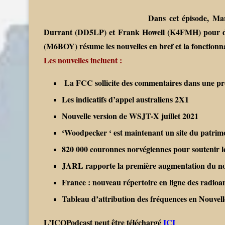
Dans cet épisode, M
Durrant (DD5LP) et Frank Howell (K4FMH) pour dis
(M6BOY) résume les nouvelles en bref et la fonctionna
Les nouvelles incluent :
La FCC sollicite des commentaires dans une pro
Les indicatifs d’appel australiens 2X1
Nouvelle version de WSJT-X juillet 2021
‘Woodpecker ‘ est maintenant un site du patrimo
820 000 couronnes norvégiennes pour soutenir 
JARL rapporte la première augmentation du no
France : nouveau répertoire en ligne des radio
Tableau d’attribution des fréquences en Nouvel
L’ICQPodcast peut être téléchargé
ICI