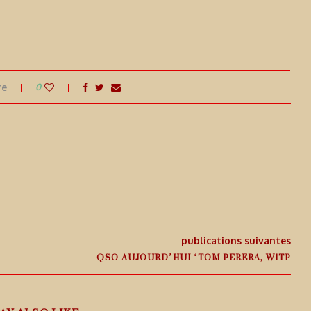
re
0
publications suivantes
QSO AUJOURD’HUI ‘TOM PERERA, W1TP