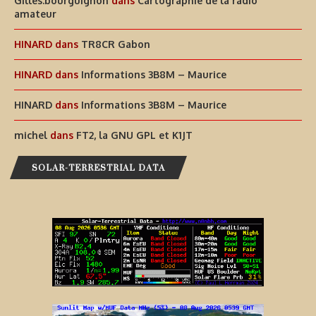
Gilles.bourguignon
dans
Cartographie de la radio
amateur
HINARD
dans
TR8CR Gabon
HINARD
dans
Informations 3B8M – Maurice
HINARD
dans
Informations 3B8M – Maurice
michel
dans
FT2, la GNU GPL et K1JT
SOLAR-TERRESTRIAL DATA