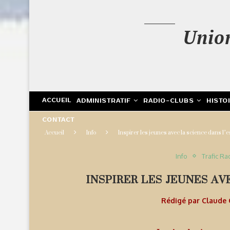
Unio
ACCUEIL
ADMINISTRATIF
RADIO-CLUBS
HISTO
CONTACT
Accueil
Info
Inspirer les jeunes avec la science dans l’
Info
Trafic Ra
INSPIRER LES JEUNES AV
Rédigé par
Claude