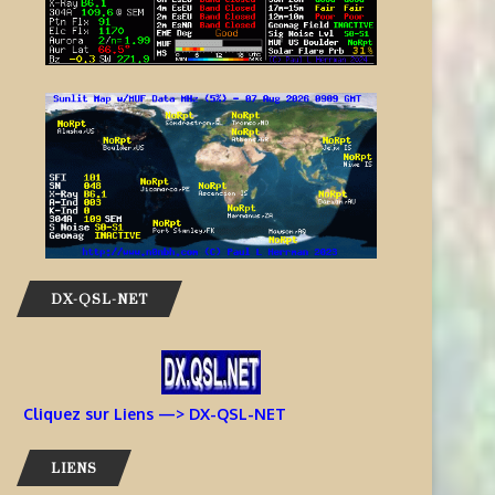
DX-QSL-NET
Cliquez sur Liens —> DX-QSL-NET
LIENS