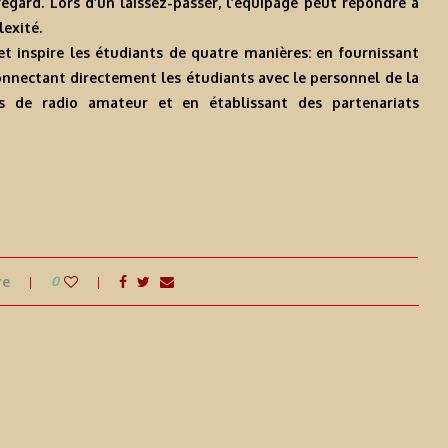
egard. Lors d’un laissez-passer, l’équipage peut répondre à
exité.
et inspire les étudiants de quatre manières: en fournissant
connectant directement les étudiants avec le personnel de la
es de radio amateur et en établissant des partenariats
re
0