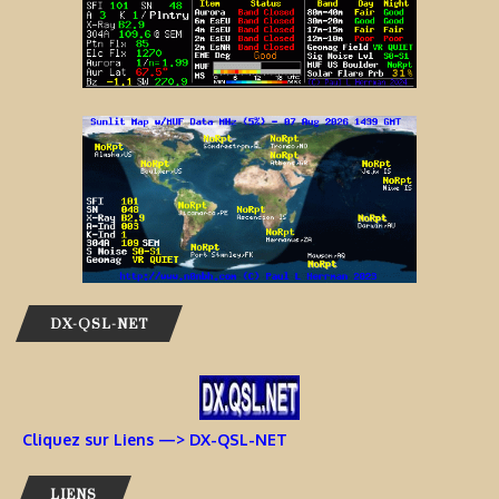
DX-QSL-NET
Cliquez sur Liens —> DX-QSL-NET
LIENS