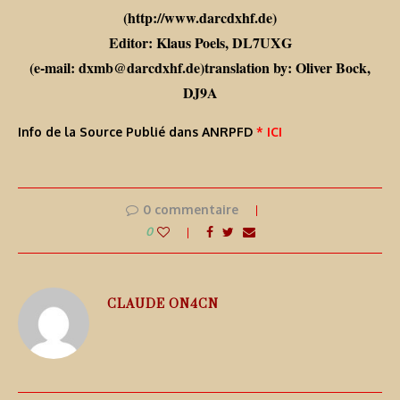
(http://www.darcdxhf.de)
Editor: Klaus Poels, DL7UXG
(e-mail: dxmb@darcdxhf.de)translation by: Oliver Bock,
DJ9A
Info de la Source Publié dans ANRPFD
* ICI
0 commentaire
0
CLAUDE ON4CN