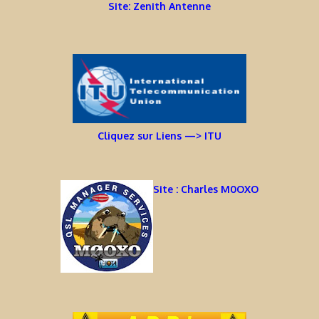
Site: Zenith Antenne
Cliquez sur Liens —> ITU
Site : Charles M0OXO