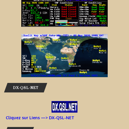
DX-QSL-NET
Cliquez sur Liens —> DX-QSL-NET