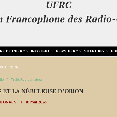
UFRC
n Francophone des Radio-
IRE DE L’UFRC
INFO IBPT
NEWS UFRC
SILENT KEY
FO
USE D’ORION
dio
Trafic Radioamateur
 ET LA NÉBULEUSE D’ORION
de ON4CN
10 mai 2026