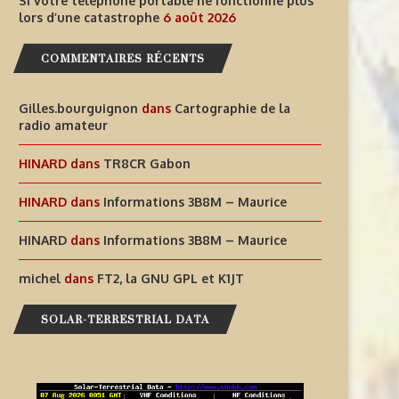
Si votre téléphone portable ne fonctionne plus
lors d’une catastrophe
6 août 2026
COMMENTAIRES RÉCENTS
Gilles.bourguignon
dans
Cartographie de la
radio amateur
HINARD
dans
TR8CR Gabon
HINARD
dans
Informations 3B8M – Maurice
HINARD
dans
Informations 3B8M – Maurice
michel
dans
FT2, la GNU GPL et K1JT
SOLAR-TERRESTRIAL DATA