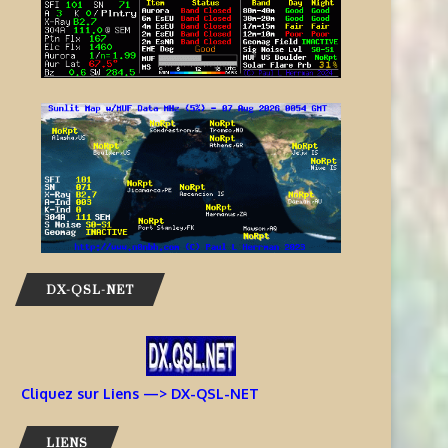
DX-QSL-NET
Cliquez sur Liens —> DX-QSL-NET
LIENS