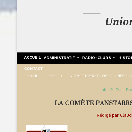
Unio
ACCUEIL
ADMINISTRATIF
RADIO-CLUBS
HISTO
CONTACT
Accueil
Info
LA COMÈTE PANSTARRS ET LA NÉBULE
Info
Trafic Ra
LA COMÈTE PANSTARRS
Rédigé par
Clau