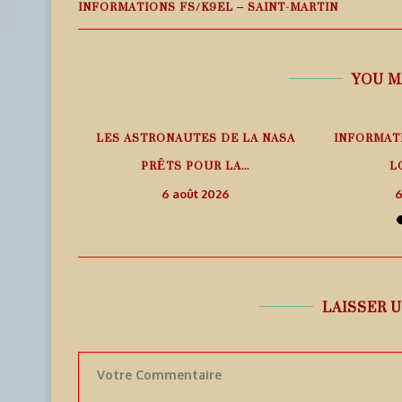
INFORMATIONS FS/K9EL – SAINT-MARTIN
YOU M
PHÉRIQUE
LES ASTRONAUTES DE LA NASA
INFORMAT
ANS LE
PRÊTS POUR LA...
L
6 août 2026
6
LAISSER 