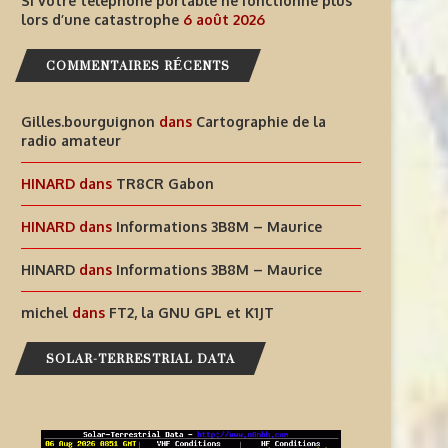
Si votre téléphone portable ne fonctionne plus
lors d’une catastrophe
6 août 2026
COMMENTAIRES RÉCENTS
Gilles.bourguignon
dans
Cartographie de la
radio amateur
HINARD
dans
TR8CR Gabon
HINARD
dans
Informations 3B8M – Maurice
INFORMATIONS T30GI –
SI VOTRE TÉLÉPHONE PORT
HINARD
dans
Informations 3B8M – Maurice
RÉPUBLIQUE DE KIRIBATI
NE FONCTIONNE PLUS LORS
michel
dans
FT2, la GNU GPL et K1JT
6 août 2026
6 août 2026
SOLAR-TERRESTRIAL DATA