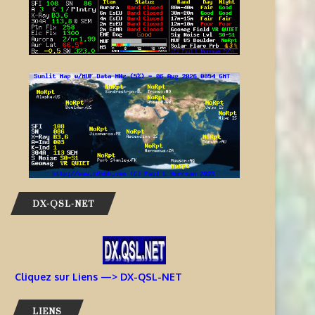
DX-QSL-NET
Cliquez sur Liens —> DX-QSL-NET
LIENS