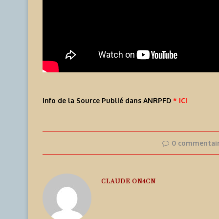
Info de la Source Publié dans ANRPFD
* ICI
0 commentai
CLAUDE ON4CN