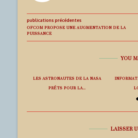
publications précédentes
OFCOM PROPOSE UNE AUGMENTATION DE LA
PUISSANCE
YOU M
PHÉRIQUE
LES ASTRONAUTES DE LA NASA
INFORMAT
ANS LE
PRÊTS POUR LA...
L
6 août 2026
6
LAISSER 