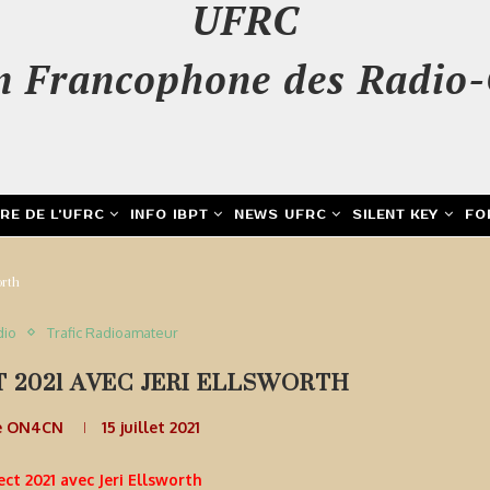
UFRC
n Francophone des Radio-
IRE DE L’UFRC
INFO IBPT
NEWS UFRC
SILENT KEY
FO
orth
dio
Trafic Radioamateur
T 2021 AVEC JERI ELLSWORTH
e ON4CN
15 juillet 2021
ect 2021 avec Jeri Ellsworth