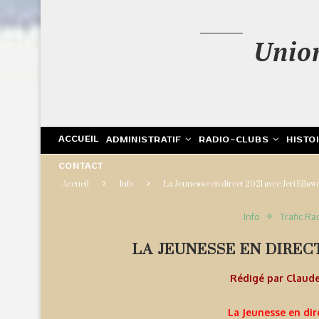
Unio
ACCUEIL
ADMINISTRATIF
RADIO-CLUBS
HISTO
CONTACT
Accueil
Info
La Jeunesse en direct 2021 avec Jeri Ellsw
Info
Trafic Ra
LA JEUNESSE EN DIREC
Rédigé par
Claud
La Jeunesse en dir