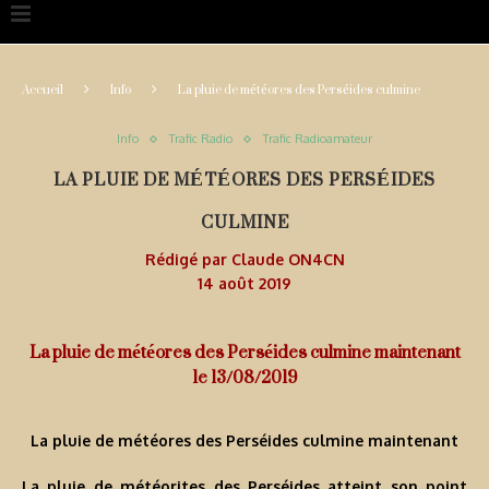
Accueil
Info
La pluie de météores des Perséides culmine
Info
Trafic Radio
Trafic Radioamateur
LA PLUIE DE MÉTÉORES DES PERSÉIDES
CULMINE
Rédigé par
Claude ON4CN
14 août 2019
La pluie de météores des Perséides culmine maintenant
le 13/08/2019
La pluie de météores des Perséides culmine maintenant
La pluie de météorites des Perséides atteint son point