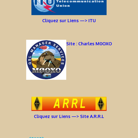
Cliquez sur Liens —> ITU
Site : Charles M0OXO
Cliquez sur Liens —> Site A.R.R.L