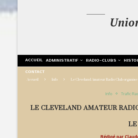
Unio
ACCUEIL
ADMINISTRATIF
RADIO-CLUBS
HISTO
CONTACT
Accueil
Info
Le Cleveland Amateur Radio Club organise l
Info
Trafic Ra
LE CLEVELAND AMATEUR RADIO
LE
Rédigé par
Clau