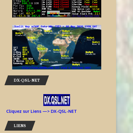
DX-QSL-NET
Cliquez sur Liens —> DX-QSL-NET
LIENS