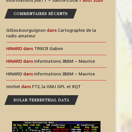
AIDEZ À OFFRIR AUX ENFANTS
INFORMATIONS J68TT – SAI
Informations J68TT – Sainte-Lucie
7 août 2026
DES EXPÉRIENCES
LUCIE
COMMENTAIRES RÉCENTS
RADIOPHONIQUES...
7 août 2026
7 août 2026
Gilles.bourguignon
dans
Cartographie de la
radio amateur
HINARD
dans
TR8CR Gabon
HINARD
dans
Informations 3B8M – Maurice
HINARD
dans
Informations 3B8M – Maurice
michel
dans
FT2, la GNU GPL et K1JT
SOLAR-TERRESTRIAL DATA