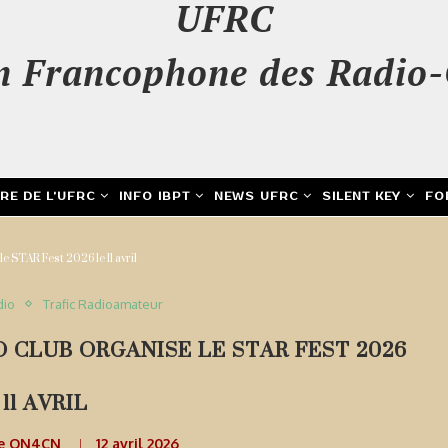
UFRC
n Francophone des Radio-
IRE DE L’UFRC
INFO IBPT
NEWS UFRC
SILENT KEY
FO
e STAR Fest 2026 le 11 avril
dio
Trafic Radioamateur
 CLUB ORGANISE LE STAR FEST 2026
 11 AVRIL
de ON4CN
12 avril 2026