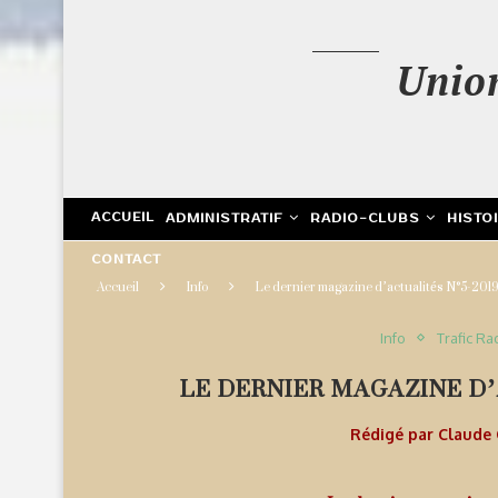
Unio
ACCUEIL
ADMINISTRATIF
RADIO-CLUBS
HISTO
CONTACT
Accueil
Info
Le dernier magazine d’actualités N°5-2019
Info
Trafic Ra
LE DERNIER MAGAZINE D’
Rédigé par
Claude