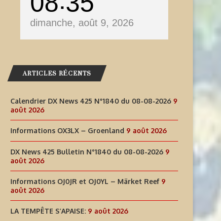
08
35
dimanche, août 9, 2026
ARTICLES RÉCENTS
Calendrier DX News 425 N°1840 du 08-08-2026
9
août 2026
NFORMATIONS OJ0JR ET OJ0YL –
LA TEMPÊTE S’APAISE:
MÄRKET REEF
Informations OX3LX – Groenland
9 août 2026
9 août 2026
9 août 2026
DX News 425 Bulletin N°1840 du 08-08-2026
9
août 2026
Informations OJ0JR et OJ0YL – Märket Reef
9
août 2026
LA TEMPÊTE S’APAISE:
9 août 2026