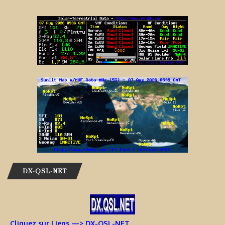
DX-QSL-NET
Cliquez sur Liens —> DX-QSL-NET