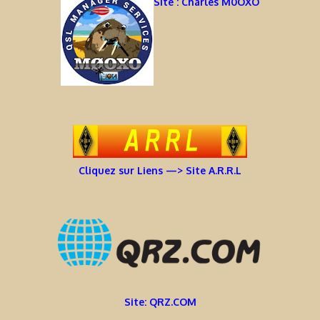
Site : Charles M0OXO
Cliquez sur Liens —> Site A.R.R.L
Site: QRZ.COM