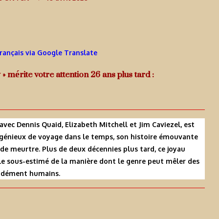
Français via Google Translate
 » mérite votre attention 26 ans plus tard :
, avec Dennis Quaid, Elizabeth Mitchell et Jim Caviezel, est
génieux de voyage dans le temps, son histoire émouvante
e de meurtre. Plus de deux décennies plus tard, ce joyau
e sous-estimé de la manière dont le genre peut mêler des
ondément humains.