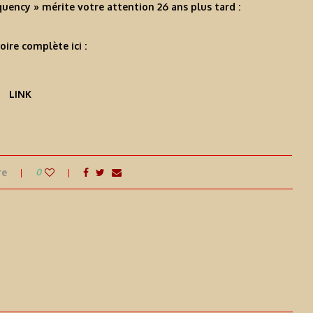
equency » mérite votre attention 26 ans plus tard :
toire complète ici :
LINK
re
0