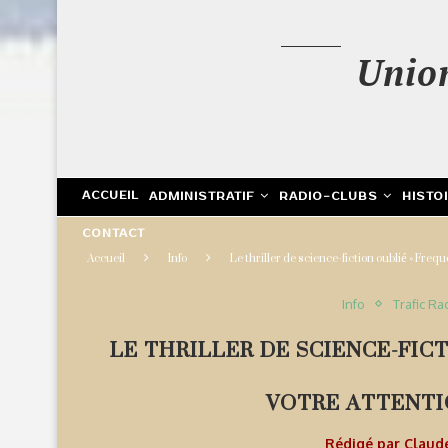
Unio
ACCUEIL
ADMINISTRATIF
RADIO-CLUBS
HISTO
CONTACT
Accueil
Info
Le thriller de science-fiction oublié « Freq
Info
Trafic Ra
LE THRILLER DE SCIENCE-FIC
VOTRE ATTENTI
Rédigé par
Claud