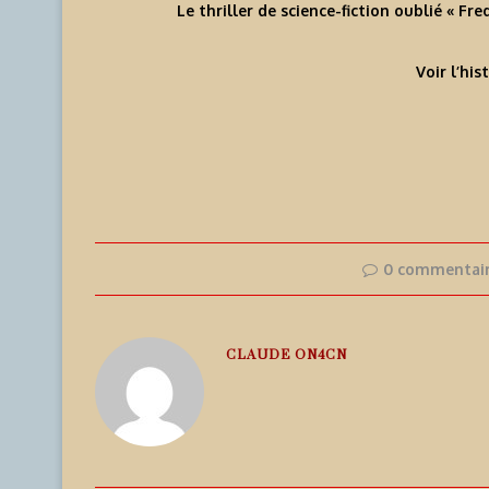
Le thriller de science-fiction oublié « Fr
Voir l’his
0 commentai
CLAUDE ON4CN