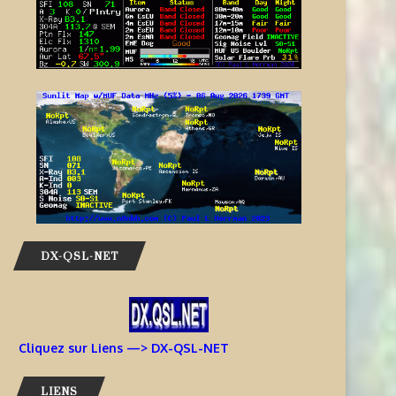
DX-QSL-NET
Cliquez sur Liens —> DX-QSL-NET
LIENS