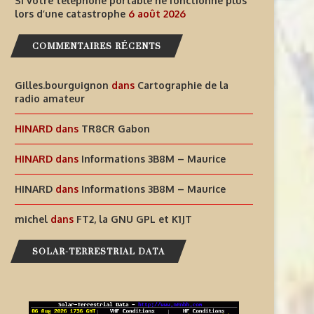
Si votre téléphone portable ne fonctionne plus
lors d’une catastrophe
6 août 2026
COMMENTAIRES RÉCENTS
Gilles.bourguignon
dans
Cartographie de la
radio amateur
HINARD
dans
TR8CR Gabon
INFORMATIONS T30GI –
SI VOTRE TÉLÉPHONE PORT
HINARD
dans
Informations 3B8M – Maurice
RÉPUBLIQUE DE KIRIBATI
NE FONCTIONNE PLUS LORS
HINARD
dans
Informations 3B8M – Maurice
6 août 2026
6 août 2026
michel
dans
FT2, la GNU GPL et K1JT
SOLAR-TERRESTRIAL DATA