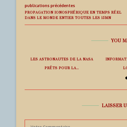
publications précédentes
PROPAGATION IONOSPHÉRIQUE EN TEMPS RÉEL
DANS LE MONDE ENTIER TOUTES LES 15MN
YOU M
PHÉRIQUE
LES ASTRONAUTES DE LA NASA
INFORMAT
ANS LE
PRÊTS POUR LA...
L
6 août 2026
6
LAISSER 