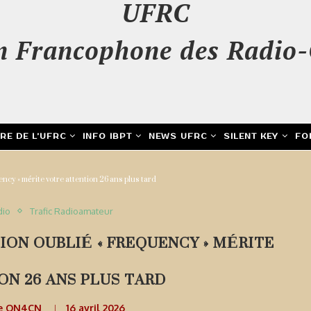
UFRC
n Francophone des Radio-
IRE DE L’UFRC
INFO IBPT
NEWS UFRC
SILENT KEY
FO
uency » mérite votre attention 26 ans plus tard
dio
Trafic Radioamateur
TION OUBLIÉ « FREQUENCY » MÉRITE
ON 26 ANS PLUS TARD
e ON4CN
16 avril 2026