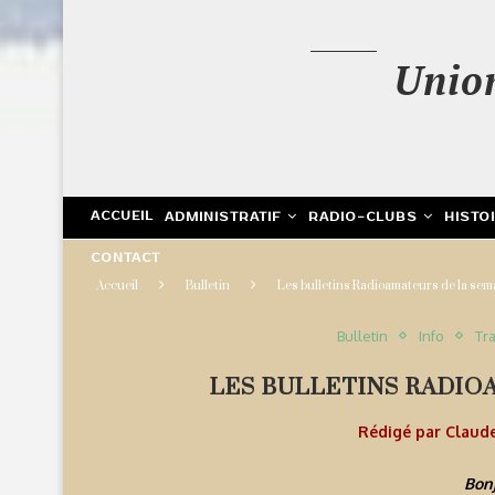
Unio
ACCUEIL
ADMINISTRATIF
RADIO-CLUBS
HISTO
CONTACT
Accueil
Bulletin
Les bulletins Radioamateurs de la sem
Bulletin
Info
Tra
LES BULLETINS RADIO
Rédigé par
Claud
Bonj