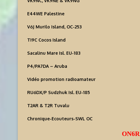
VK9NC, VK9NE & VK9NG
E44WE Palestine
V6J Murilo Island, OC-253
TI9C Cocos Island
Sacalinu Mare Isl. EU-183
P4/PA7DA – Aruba
Vidéo promotion radioamateur
RU6DX/P Sudzhuk Isl. EU-185
T2AR & T2R Tuvalu
Chronique-Ecouteurs-SWL OC
ON6RM