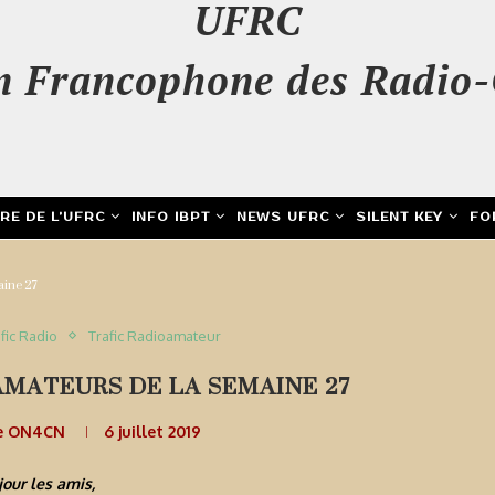
UFRC
n Francophone des Radio-
IRE DE L’UFRC
INFO IBPT
NEWS UFRC
SILENT KEY
FO
aine 27
fic Radio
Trafic Radioamateur
AMATEURS DE LA SEMAINE 27
e ON4CN
6 juillet 2019
our les amis,