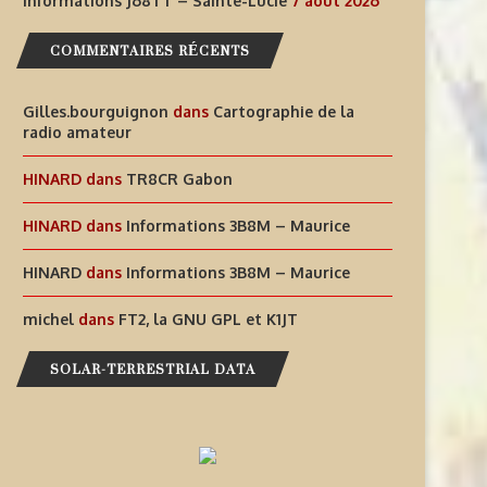
Informations J68TT – Sainte-Lucie
7 août 2026
COMMENTAIRES RÉCENTS
Gilles.bourguignon
dans
Cartographie de la
radio amateur
HINARD
dans
TR8CR Gabon
HINARD
dans
Informations 3B8M – Maurice
HINARD
dans
Informations 3B8M – Maurice
michel
dans
FT2, la GNU GPL et K1JT
SOLAR-TERRESTRIAL DATA