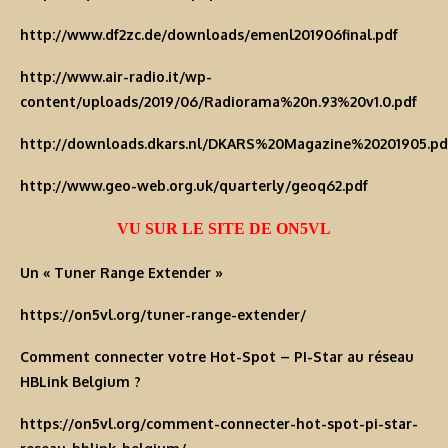
http://www.df2zc.de/downloads/emenl201906final.pdf
http://www.air-radio.it/wp-
content/uploads/2019/06/Radiorama%20n.93%20v1.0.pdf
http://downloads.dkars.nl/DKARS%20Magazine%20201905.pd
http://www.geo-web.org.uk/quarterly/geoq62.pdf
VU SUR LE SITE DE ON5VL
Un « Tuner Range Extender »
https://on5vl.org/tuner-range-extender/
Comment connecter votre Hot-Spot – PI-Star au réseau
HBLink Belgium ?
https://on5vl.org/comment-connecter-hot-spot-pi-star-