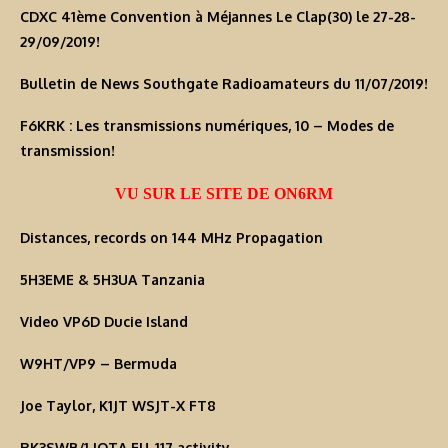
CDXC 41ème Convention à Méjannes Le Clap(30) le 27-28-
29/09/2019!
Bulletin de News Southgate Radioamateurs du 11/07/2019!
F6KRK : Les transmissions numériques, 10 – Modes de
transmission!
VU SUR LE SITE DE ON6RM
Distances, records on 144 MHz Propagation
5H3EME & 5H3UA Tanzania
Video VP6D Ducie Island
W9HT/VP9 – Bermuda
Joe Taylor, K1JT WSJT-X FT8
RK3SWB/1 IOTA EU-117 activity