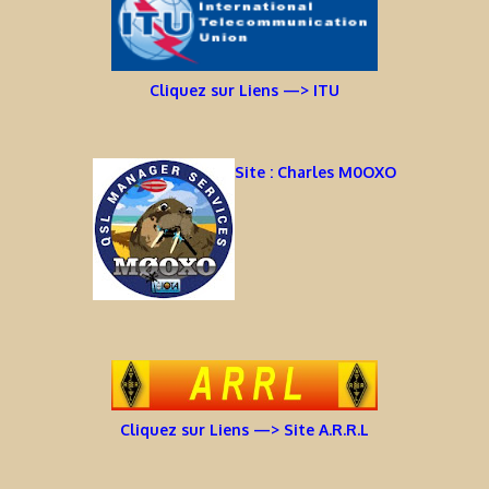
Cliquez sur Liens —> ITU
Site : Charles M0OXO
Cliquez sur Liens —> Site A.R.R.L