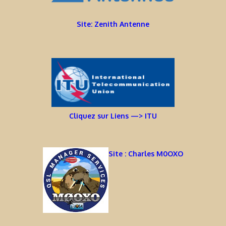
Site: Zenith Antenne
Cliquez sur Liens —> ITU
Site : Charles M0OXO