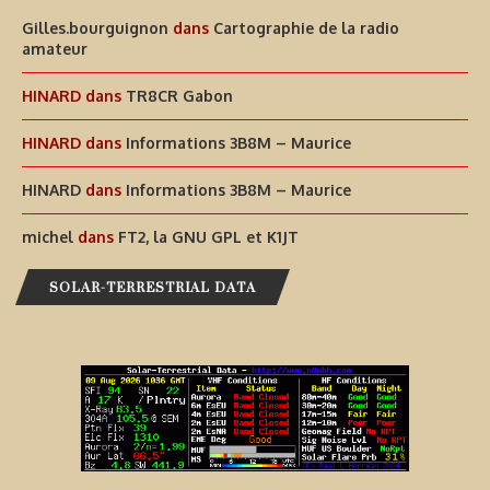
Gilles.bourguignon
dans
Cartographie de la radio
amateur
HINARD
dans
TR8CR Gabon
HINARD
dans
Informations 3B8M – Maurice
HINARD
dans
Informations 3B8M – Maurice
michel
dans
FT2, la GNU GPL et K1JT
SOLAR-TERRESTRIAL DATA