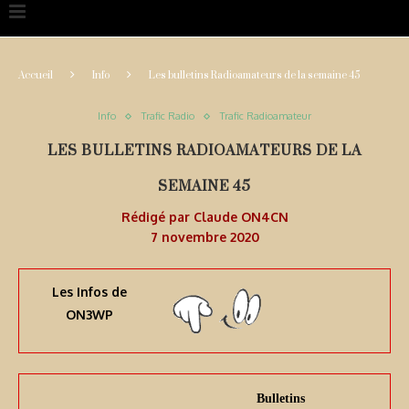
Accueil
Info
Les bulletins Radioamateurs de la semaine 45
Info
Trafic Radio
Trafic Radioamateur
LES BULLETINS RADIOAMATEURS DE LA
SEMAINE 45
Rédigé par
Claude ON4CN
7 novembre 2020
Les Infos de
ON3WP
Bulletins