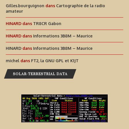
Gilles.bourguignon
dans
Cartographie de la radio
amateur
HINARD
dans
TR8CR Gabon
HINARD
dans
Informations 3B8M – Maurice
HINARD
dans
Informations 3B8M – Maurice
michel
dans
FT2, la GNU GPL et K1JT
SOLAR-TERRESTRIAL DATA