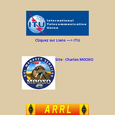
Cliquez sur Liens —> ITU
Site : Charles M0OXO