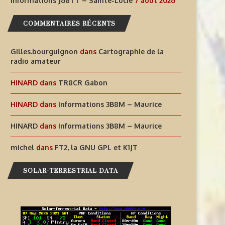
Informations J68TT – Sainte-Lucie
7 août 2026
RADIOPHONIQUES...
7 août 2026
COMMENTAIRES RÉCENTS
7 août 2026
Gilles.bourguignon
dans
Cartographie de la
radio amateur
HINARD
dans
TR8CR Gabon
HINARD
dans
Informations 3B8M – Maurice
HINARD
dans
Informations 3B8M – Maurice
michel
dans
FT2, la GNU GPL et K1JT
SOLAR-TERRESTRIAL DATA