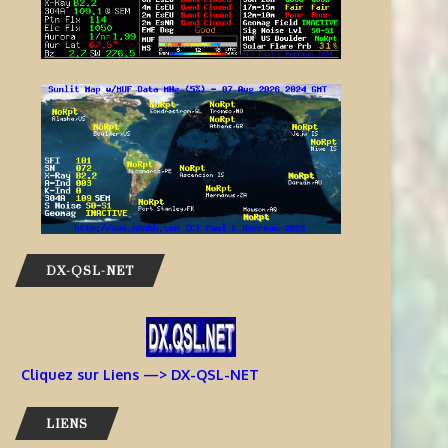
DX-QSL-NET
Cliquez sur Liens —> DX-QSL-NET
LIENS