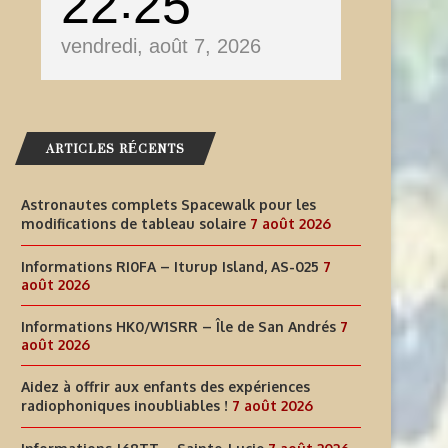
22
25
vendredi, août 7, 2026
ARTICLES RÉCENTS
Astronautes complets Spacewalk pour les
modifications de tableau solaire
7 août 2026
Informations RI0FA – Iturup Island, AS-025
7
août 2026
Informations HK0/W1SRR – Île de San Andrés
7
août 2026
Aidez à offrir aux enfants des expériences
AIDEZ À OFFRIR AUX ENFANTS
INFORMATIONS J68TT – SAI
radiophoniques inoubliables !
7 août 2026
DES EXPÉRIENCES
LUCIE