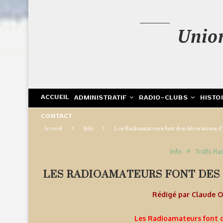
Unio
ACCUEIL
ADMINISTRATIF
RADIO-CLUBS
HISTO
CONTACT
Accueil
Info
Les Radioamateurs font des décorations d’
Info
Trafic Ra
LES RADIOAMATEURS FONT DES
Rédigé par
Claude 
Les Radioamateurs font d