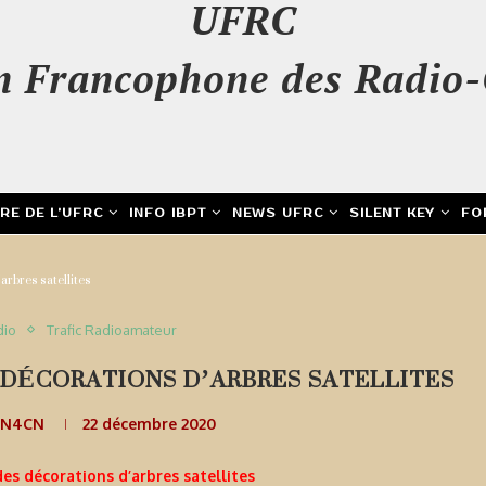
UFRC
n Francophone des Radio-
IRE DE L’UFRC
INFO IBPT
NEWS UFRC
SILENT KEY
FO
arbres satellites
dio
Trafic Radioamateur
 DÉCORATIONS D’ARBRES SATELLITES
ON4CN
22 décembre 2020
es décorations d’arbres satellites