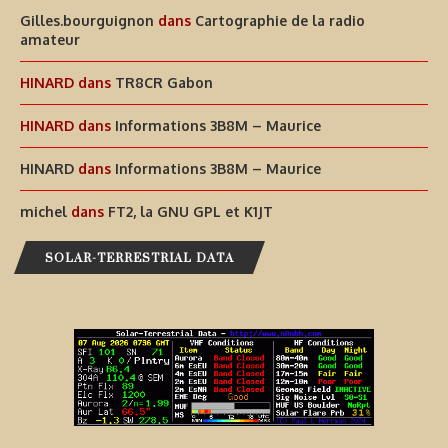
Gilles.bourguignon
dans
Cartographie de la radio
amateur
HINARD
dans
TR8CR Gabon
HINARD
dans
Informations 3B8M – Maurice
HINARD
dans
Informations 3B8M – Maurice
michel
dans
FT2, la GNU GPL et K1JT
SOLAR-TERRESTRIAL DATA