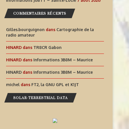
Informations J68TT – Sainte-Lucie
7 août 2026
COMMENTAIRES RÉCENTS
AIDEZ À OFFRIR AUX ENFANTS
INFORMATIONS J68TT – SAI
DES EXPÉRIENCES
LUCIE
Gilles.bourguignon
dans
Cartographie de la
radio amateur
RADIOPHONIQUES...
7 août 2026
HINARD
dans
TR8CR Gabon
7 août 2026
HINARD
dans
Informations 3B8M – Maurice
HINARD
dans
Informations 3B8M – Maurice
michel
dans
FT2, la GNU GPL et K1JT
SOLAR-TERRESTRIAL DATA