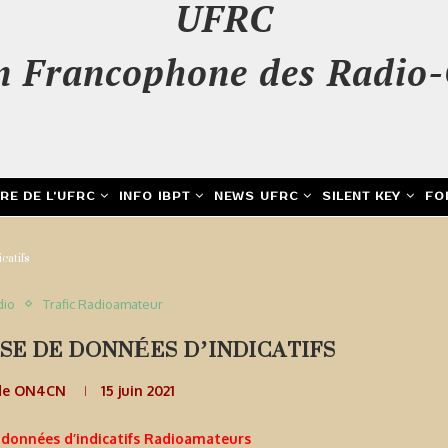
UFRC
n Francophone des Radio-
IRE DE L’UFRC
INFO IBPT
NEWS UFRC
SILENT KEY
FO
catifs
dio
Trafic Radioamateur
SE DE DONNÉES D’INDICATIFS
de ON4CN
15 juin 2021
 données d’indicatifs Radioamateurs