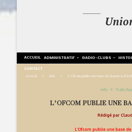
Unio
ACCUEIL
ADMINISTRATIF
RADIO-CLUBS
HISTO
CONTACT
Accueil
Info
L’Ofcom publie une base de données d’indi
Info
Trafic Ra
L’OFCOM PUBLIE UNE BA
Rédigé par
Clau
L’Ofcom publie une base de