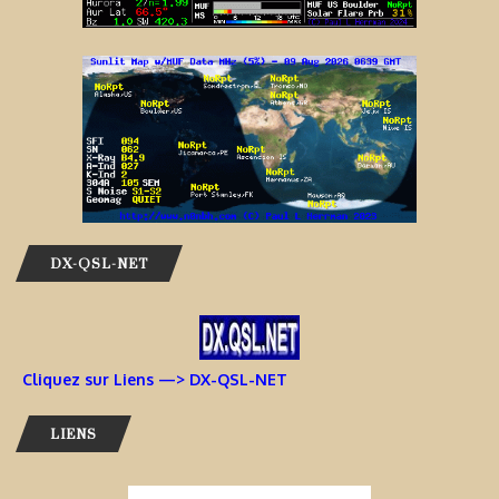
DX-QSL-NET
Cliquez sur Liens —> DX-QSL-NET
LIENS