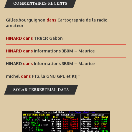
COMMENTAIRES RÉCENTS
Gilles.bourguignon
dans
Cartographie de la radio
amateur
HINARD
dans
TR8CR Gabon
HINARD
dans
Informations 3B8M – Maurice
HINARD
dans
Informations 3B8M – Maurice
michel
dans
FT2, la GNU GPL et K1JT
SOLAR-TERRESTRIAL DATA