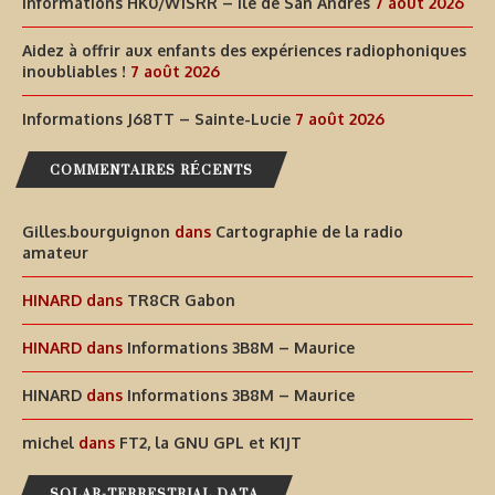
Informations HK0/W1SRR – Île de San Andrés
7 août 2026
Aidez à offrir aux enfants des expériences radiophoniques
inoubliables !
7 août 2026
Informations J68TT – Sainte-Lucie
7 août 2026
COMMENTAIRES RÉCENTS
Gilles.bourguignon
dans
Cartographie de la radio
amateur
HINARD
dans
TR8CR Gabon
HINARD
dans
Informations 3B8M – Maurice
HINARD
dans
Informations 3B8M – Maurice
michel
dans
FT2, la GNU GPL et K1JT
SOLAR-TERRESTRIAL DATA