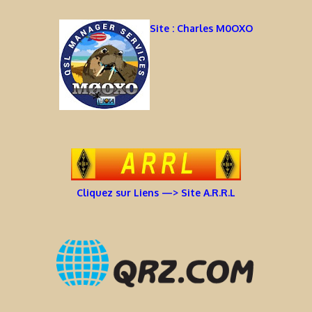
Site : Charles M0OXO
Cliquez sur Liens —> Site A.R.R.L