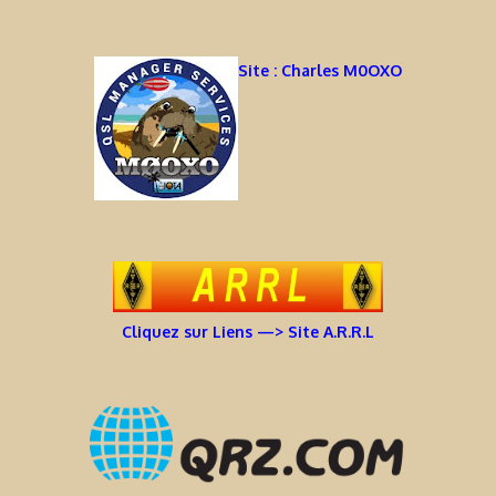
Site : Charles M0OXO
Cliquez sur Liens —> Site A.R.R.L