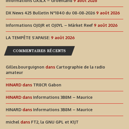
Informations OX3LX – Groenland
9 août 2026
DX News 425 Bulletin N°1840 du 08-08-2026
9 août 2026
Informations OJ0JR et OJ0YL – Märket Reef
9 août 2026
LA TEMPÊTE S’APAISE:
9 août 2026
COMMENTAIRES RÉCENTS
Gilles.bourguignon
dans
Cartographie de la radio
amateur
HINARD
dans
TR8CR Gabon
HINARD
dans
Informations 3B8M – Maurice
HINARD
dans
Informations 3B8M – Maurice
michel
dans
FT2, la GNU GPL et K1JT