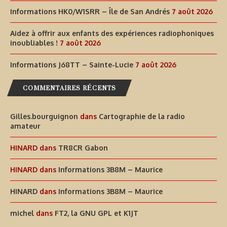
Informations HK0/W1SRR – Île de San Andrés
7 août 2026
Aidez à offrir aux enfants des expériences radiophoniques
inoubliables !
7 août 2026
Informations J68TT – Sainte-Lucie
7 août 2026
COMMENTAIRES RÉCENTS
Gilles.bourguignon
dans
Cartographie de la radio
amateur
HINARD
dans
TR8CR Gabon
HINARD
dans
Informations 3B8M – Maurice
HINARD
dans
Informations 3B8M – Maurice
michel
dans
FT2, la GNU GPL et K1JT