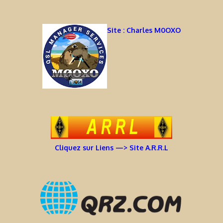
Site : Charles M0OXO
Cliquez sur Liens —> Site A.R.R.L