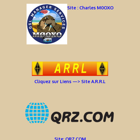
Site : Charles M0OXO
Cliquez sur Liens —> Site A.R.R.L
Site: QRZ.COM