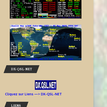
DX-QSL-NET
Cliquez sur Liens —> DX-QSL-NET
LIENS