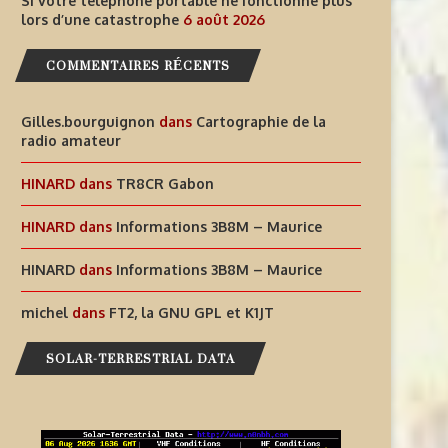
Si votre téléphone portable ne fonctionne plus
lors d’une catastrophe
6 août 2026
COMMENTAIRES RÉCENTS
Gilles.bourguignon
dans
Cartographie de la
radio amateur
HINARD
dans
TR8CR Gabon
HINARD
dans
Informations 3B8M – Maurice
HINARD
dans
Informations 3B8M – Maurice
michel
dans
FT2, la GNU GPL et K1JT
SOLAR-TERRESTRIAL DATA