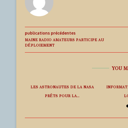
publications précédentes
MAINE RADIO AMATEURS PARTICIPE AU
DÉPLOIEMENT
YOU M
PHÉRIQUE
LES ASTRONAUTES DE LA NASA
INFORMAT
ANS LE
PRÊTS POUR LA...
L
6 août 2026
6