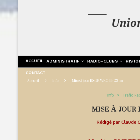
Unio
ACCUEIL
ADMINISTRATIF
RADIO-CLUBS
HISTO
CONTACT
Accueil
Info
Mise à jour RSGB WRC-19: 23 cm
Info
Trafic Ra
MISE À JOUR 
Rédigé par
Claude