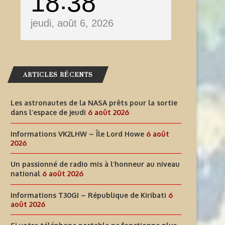
18
39
jeudi, août 6, 2026
ARTICLES RÉCENTS
Les astronautes de la NASA prêts pour la sortie
dans l’espace de jeudi
6 août 2026
Informations VK2LHW – Île Lord Howe
6 août
2026
INFORMATIONS T30GI –
SI VOTRE TÉLÉPHONE PORT
Un passionné de radio mis à l’honneur au niveau
RÉPUBLIQUE DE KIRIBATI
NE FONCTIONNE PLUS LORS
national
6 août 2026
6 août 2026
6 août 2026
Informations T30GI – République de Kiribati
6
août 2026