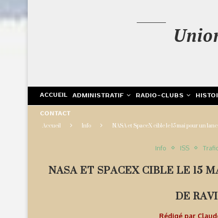
Unio
ACCUEIL
ADMINISTRATIF
RADIO-CLUBS
HISTO
CONTACT
Accueil
Info
NASA et SpaceX cible le 15 mai pour un lan
Info
ISS
Trafi
NASA ET SPACEX CIBLE LE 15 
DE RAV
Rédigé par
Clau