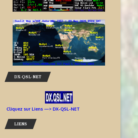
DX-QSL-NET
Cliquez sur Liens —> DX-QSL-NET
LIENS