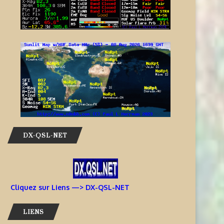
DX-QSL-NET
Cliquez sur Liens —> DX-QSL-NET
LIENS