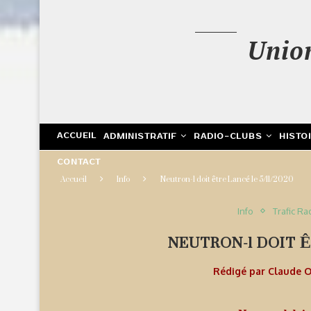
Unio
ACCUEIL
ADMINISTRATIF
RADIO-CLUBS
HISTO
CONTACT
Accueil
Info
Neutron-1 doit être Lancé le 5/11/2020
Info
Trafic Ra
NEUTRON-1 DOIT Ê
Rédigé par
Claude 