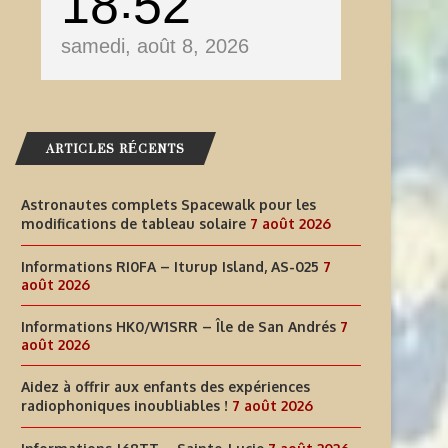
18
52
samedi, août 8, 2026
ARTICLES RÉCENTS
Astronautes complets Spacewalk pour les
modifications de tableau solaire
7 août 2026
Informations RI0FA – Iturup Island, AS-025
7
août 2026
Informations HK0/W1SRR – Île de San Andrés
7
août 2026
Aidez à offrir aux enfants des expériences
radiophoniques inoubliables !
7 août 2026
AIDEZ À OFFRIR AUX ENFANTS
INFORMATIONS J68TT – SAI