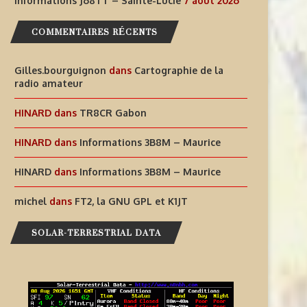
DES EXPÉRIENCES
LUCIE
Informations J68TT – Sainte-Lucie
7 août 2026
RADIOPHONIQUES...
7 août 2026
COMMENTAIRES RÉCENTS
7 août 2026
Gilles.bourguignon
dans
Cartographie de la
radio amateur
HINARD
dans
TR8CR Gabon
HINARD
dans
Informations 3B8M – Maurice
HINARD
dans
Informations 3B8M – Maurice
michel
dans
FT2, la GNU GPL et K1JT
SOLAR-TERRESTRIAL DATA