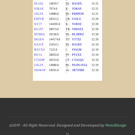
@2019 - All Right Reserved. Designed and Developed by
PenciDesign