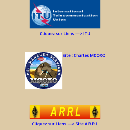
Cliquez sur Liens —> ITU
Site : Charles M0OXO
Cliquez sur Liens —> Site A.R.R.L