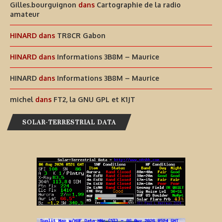
Gilles.bourguignon
dans
Cartographie de la radio
amateur
HINARD
dans
TR8CR Gabon
HINARD
dans
Informations 3B8M – Maurice
HINARD
dans
Informations 3B8M – Maurice
michel
dans
FT2, la GNU GPL et K1JT
SOLAR-TERRESTRIAL DATA