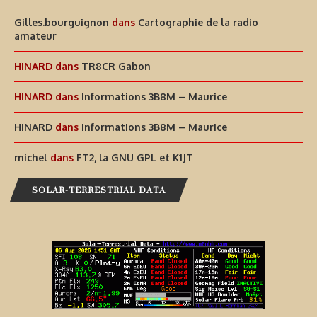
Gilles.bourguignon
dans
Cartographie de la radio
amateur
HINARD
dans
TR8CR Gabon
HINARD
dans
Informations 3B8M – Maurice
HINARD
dans
Informations 3B8M – Maurice
michel
dans
FT2, la GNU GPL et K1JT
SOLAR-TERRESTRIAL DATA