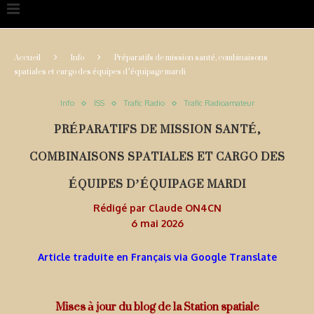
Accueil
Info
Préparatifs de mission santé, combinaisons
spatiales et cargo des équipes d’équipage mardi
Info
ISS
Trafic Radio
Trafic Radioamateur
PRÉPARATIFS DE MISSION SANTÉ,
COMBINAISONS SPATIALES ET CARGO DES
ÉQUIPES D’ÉQUIPAGE MARDI
Rédigé par
Claude ON4CN
6 mai 2026
Article traduite en Français via Google Translate
Mises à jour du blog de la Station spatiale