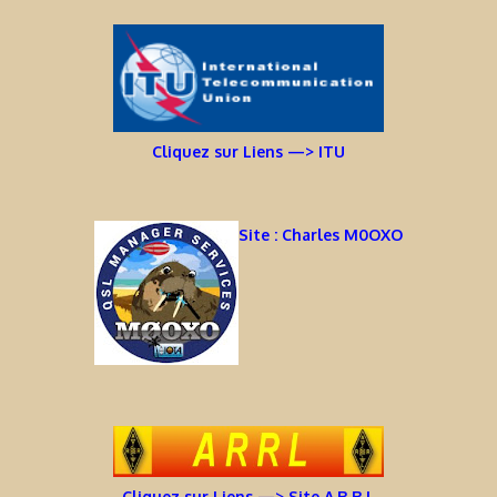
Cliquez sur Liens —> ITU
Site : Charles M0OXO
Cliquez sur Liens —> Site A.R.R.L