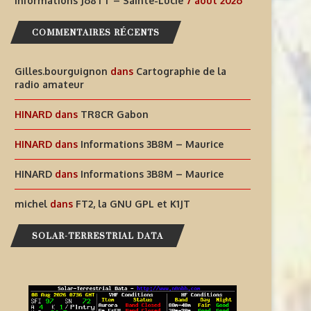
Informations J68TT – Sainte-Lucie
7 août 2026
COMMENTAIRES RÉCENTS
AIDEZ À OFFRIR AUX ENFANTS
INFORMATIONS J68TT – SAI
Gilles.bourguignon
dans
Cartographie de la
DES EXPÉRIENCES
LUCIE
radio amateur
RADIOPHONIQUES...
7 août 2026
HINARD
dans
TR8CR Gabon
7 août 2026
HINARD
dans
Informations 3B8M – Maurice
HINARD
dans
Informations 3B8M – Maurice
michel
dans
FT2, la GNU GPL et K1JT
SOLAR-TERRESTRIAL DATA