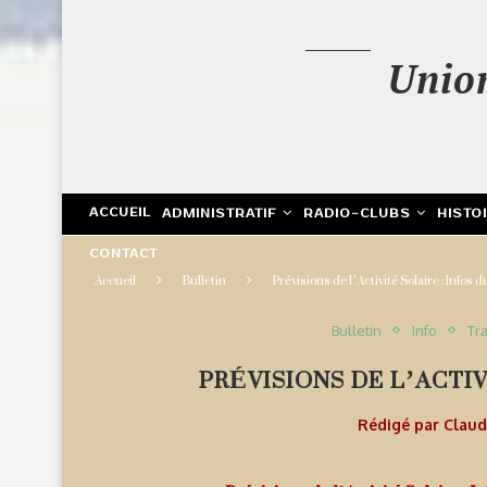
Unio
ACCUEIL
ADMINISTRATIF
RADIO-CLUBS
HISTO
CONTACT
Accueil
Bulletin
Prévisions de l’Activité Solaire : Infos 
Bulletin
Info
Tra
PRÉVISIONS DE L’ACTIV
Rédigé par
Clau