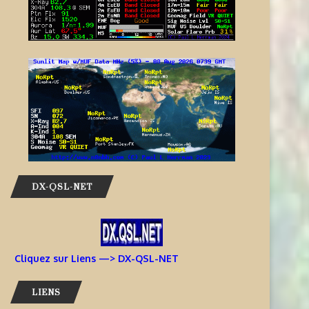
DX-QSL-NET
Cliquez sur Liens —> DX-QSL-NET
LIENS