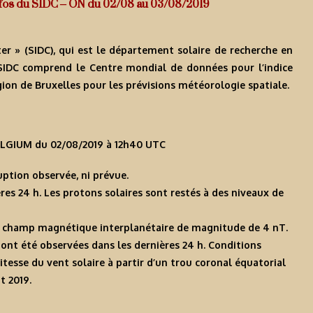
: Infos du SIDC – ON du 02/08 au 03/08/2019
er » (SIDC), qui est le département solaire de recherche en
 SIDC comprend le Centre mondial de données pour l’indice
égion de Bruxelles pour les prévisions météorologie spatiale.
LGIUM du 02/08/2019 à 12h40 UTC
ruption observée, ni prévue.
res 24 h. Les protons solaires sont restés à des niveaux de
 un champ magnétique interplanétaire de magnitude de 4 nT.
nt été observées dans les dernières 24 h. Conditions
tesse du vent solaire à partir d’un trou coronal équatorial
t 2019.