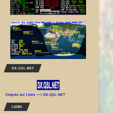
DX-QSL-NET
AIDEZ À OFFRIR AUX ENFANTS
INFORMATIONS J68TT – SAI
DES EXPÉRIENCES
LUCIE
RADIOPHONIQUES...
7 août 2026
Cliquez sur Liens —> DX-QSL-NET
7 août 2026
LIENS