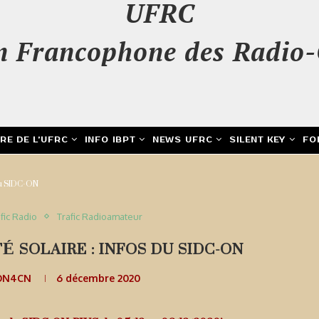
UFRC
n Francophone des Radio-
IRE DE L’UFRC
INFO IBPT
NEWS UFRC
SILENT KEY
FO
 du SIDC-ON
fic Radio
Trafic Radioamateur
É SOLAIRE : INFOS DU SIDC-ON
 ON4CN
6 décembre 2020