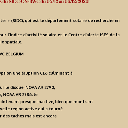
Infos du SIDC-ON-RWC du 05/12 au 06/12/2020!
ter » (SIDC), qui est le département solaire de recherche en
l’indice d’activité solaire et le Centre d’alerte ISES de la
e spatiale.
-RWC BELGIUM
éruption une éruption C1.6 culminant à
sur le disque: NOAA AR 2790,
e; NOAA AR 2786, le
maintenant presque inactive, bien que montrant
uvelle région active qui a tourné
r des taches mais est encore