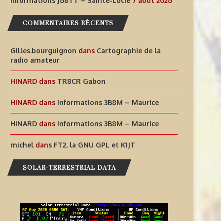
Informations J68TT – Sainte-Lucie
7 août 2026
COMMENTAIRES RÉCENTS
Gilles.bourguignon
dans
Cartographie de la
radio amateur
HINARD
dans
TR8CR Gabon
HINARD
dans
Informations 3B8M – Maurice
HINARD
dans
Informations 3B8M – Maurice
michel
dans
FT2, la GNU GPL et K1JT
SOLAR-TERRESTRIAL DATA