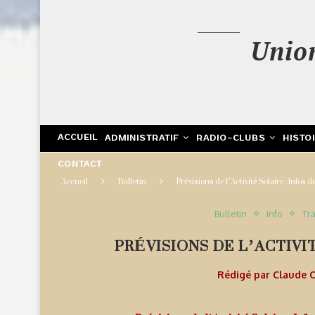
Unio
ACCUEIL
ADMINISTRATIF
RADIO-CLUBS
HISTO
CONTACT
Accueil
Bulletin
Prévisions de l’Activité Solaire : Infos
Bulletin
Info
Tra
PRÉVISIONS DE L’ACTIVIT
Rédigé par
Claude