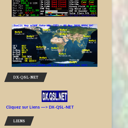
DX-QSL-NET
Cliquez sur Liens —> DX-QSL-NET
LIENS