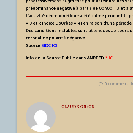
progressivement augmenté pour atteindre des valeur
prédominance négative à partir de 00h00 TU et a at
L’activité géomagnétique a été calme pendant la pre
= 3 et k indice Dourbes = 4) en raison d’une pério
Des conditions instables sont attendues au cours de
coronal de polarité négative.
Source
SIDC ICI
Info de la Source Publié dans ANRPFD
* ICI
0 commentai
CLAUDE ON4CN