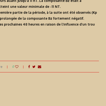
s allant jusqu’à 11 nT. La composante Bz était à
teint une valeur minimale de -11 NT.
mière partie de la période, à la suite ont été observés (Kp
de prolongée de la composante Bz fortement négatif.
s prochaines 48 heures en raison de l’influence d’un trou
re
0