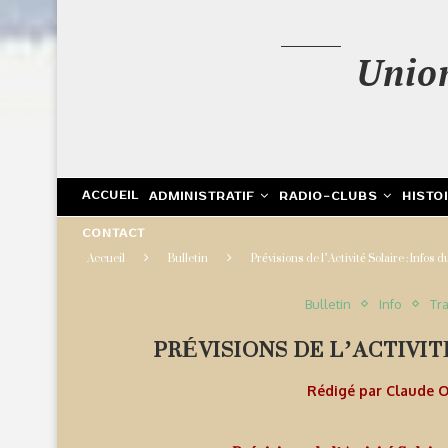
Unio
ACCUEIL
ADMINISTRATIF
RADIO-CLUBS
HISTO
CONTACT
Accueil
Bulletin
Prévisions de l’Activité Solaire : Infos
Bulletin
Info
Tra
PRÉVISIONS DE L’ACTIVITÉ
Rédigé par
Claude 