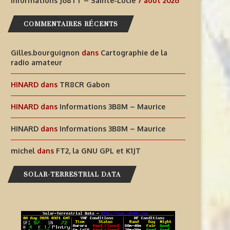
Informations J68TT – Sainte-Lucie
7 août 2026
COMMENTAIRES RÉCENTS
Gilles.bourguignon
dans
Cartographie de la
radio amateur
HINARD
dans
TR8CR Gabon
HINARD
dans
Informations 3B8M – Maurice
AIDEZ À OFFRIR AUX ENFANTS
INFORMATIONS J68TT – SAI
DES EXPÉRIENCES
LUCIE
HINARD
dans
Informations 3B8M – Maurice
RADIOPHONIQUES...
7 août 2026
michel
dans
FT2, la GNU GPL et K1JT
7 août 2026
SOLAR-TERRESTRIAL DATA