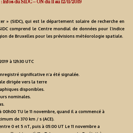
 : Infos du SIDC – ON du 11 au 12/11/2019
er » (SIDC), qui est le département solaire de recherche en
 SIDC comprend le Centre mondial de données pour l’indice
égion de Bruxelles pour les prévisions météorologie spatiale.
/2019 à 12h30 UTC
nregistré significative n’a été signalée.
e dirigée vers la terre
aphiques disponibles.
eurs nominales.
as.
u’à 00h00 TU le 11 novembre, quand il a commencé à
imum de 370 km / s (ACE).
ntre 0 et 5 nT, puis à 05:00 UT Le 11 novembre a