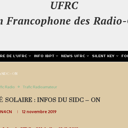
UFRC
n Francophone des Radio-
IRE DE L’UFRC
INFO IBPT
NEWS UFRC
SILENT KEY
FO
 du SIDC – ON
fic Radio
Trafic Radioamateur
 SOLAIRE : INFOS DU SIDC – ON
ON4CN
12 novembre 2019