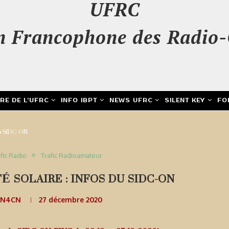
UFRC
n Francophone des Radio-
IRE DE L’UFRC
INFO IBPT
NEWS UFRC
SILENT KEY
FO
 du SIDC-ON
fic Radio
Trafic Radioamateur
É SOLAIRE : INFOS DU SIDC-ON
ON4CN
27 décembre 2020