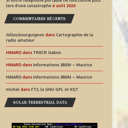
Si votre téléphone portable ne fonctionne plus
lors d’une catastrophe
6 août 2026
COMMENTAIRES RÉCENTS
Gilles.bourguignon
dans
Cartographie de la
radio amateur
HINARD
dans
TR8CR Gabon
HINARD
dans
Informations 3B8M – Maurice
HINARD
dans
Informations 3B8M – Maurice
michel
dans
FT2, la GNU GPL et K1JT
SOLAR-TERRESTRIAL DATA