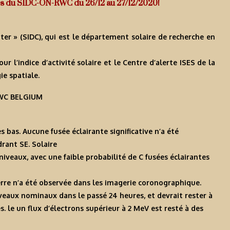
Infos du SIDC-ON-RWC du 26/12 au 27/12/2020!
ter » (SIDC), qui est le département solaire de recherche en
l’indice d’activité solaire et le Centre d’alerte ISES de la
e spatiale.
-RWC BELGIUM
ès bas. Aucune fusée éclairante significative n’a été
rant SE. Solaire
 niveaux, avec une faible probabilité de C fusées éclairantes
erre n’a été observée dans les imagerie coronographique.
iveaux nominaux dans le passé 24 heures, et devrait rester à
 le un flux d’électrons supérieur à 2 MeV est resté à des