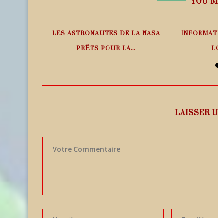
YOU M
PHÉRIQUE
LES ASTRONAUTES DE LA NASA
INFORMAT
ANS LE
PRÊTS POUR LA...
L
6 août 2026
6
LAISSER 