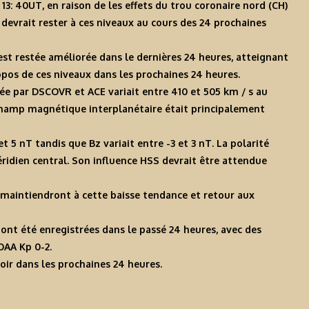
13: 40UT, en raison de les effets du trou coronaire nord (CH)
l devrait rester à ces niveaux au cours des 24 prochaines
est restée améliorée dans le dernières 24 heures, atteignant
opos de ces niveaux dans les prochaines 24 heures.
rée par DSCOVR et ACE variait entre 410 et 505 km / s au
 champ magnétique interplanétaire était principalement
et 5 nT tandis que Bz variait entre -3 et 3 nT. La polarité
ridien central. Son influence HSS devrait être attendue
e maintiendront à cette baisse tendance et retour aux
nt été enregistrées dans le passé 24 heures, avec des
OAA Kp 0-2.
ir dans les prochaines 24 heures.