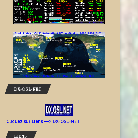
INFORMATIONS T30GI –
SI VOTRE TÉLÉPHONE PORT
RÉPUBLIQUE DE KIRIBATI
NE FONCTIONNE PLUS LORS
6 août 2026
6 août 2026
DX-QSL-NET
Cliquez sur Liens —> DX-QSL-NET
LIENS