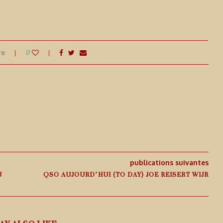
re
0
publications suivantes
U
QSO AUJOURD’HUI (TO DAY) JOE REISERT W1JR