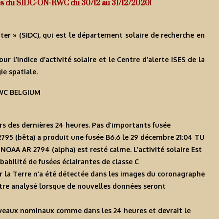
Infos du SIDC-ON-RWC du 30/12 au 31/12/2020!
ter » (SIDC), qui est le département solaire de recherche en
l’indice d’activité solaire et le Centre d’alerte ISES de la
e spatiale.
-RWC BELGIUM
ours des dernières 24 heures. Pas d’importants fusée
2795 (bêta) a produit une fusée B6.6 le 29 décembre 21:04 TU
NOAA AR 2794 (alpha) est resté calme. L’activité solaire Est
babilité de fusées éclairantes de classe C
r la Terre n’a été détectée dans les images du coronagraphe
tre analysé lorsque de nouvelles données seront
niveaux nominaux comme dans les 24 heures et devrait le