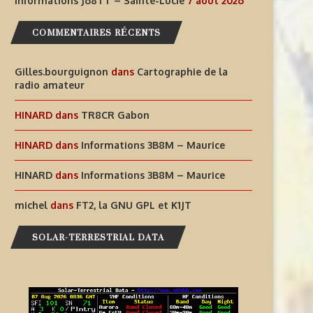
Informations J68TT – Sainte-Lucie
7 août 2026
COMMENTAIRES RÉCENTS
Gilles.bourguignon
dans
Cartographie de la
radio amateur
HINARD
dans
TR8CR Gabon
HINARD
dans
Informations 3B8M – Maurice
HINARD
dans
Informations 3B8M – Maurice
michel
dans
FT2, la GNU GPL et K1JT
SOLAR-TERRESTRIAL DATA