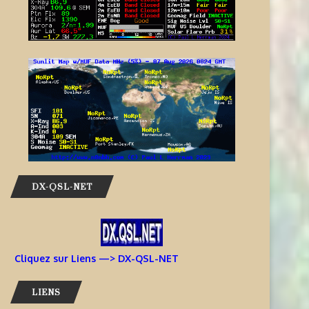
AIDEZ À OFFRIR AUX ENFANTS
INFORMATIONS J68TT – SAI
DES EXPÉRIENCES
LUCIE
RADIOPHONIQUES...
7 août 2026
7 août 2026
DX-QSL-NET
Cliquez sur Liens —> DX-QSL-NET
LIENS