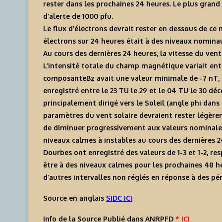
rester dans les prochaines 24 heures. Le plus grand 
d’alerte de 1000 pfu.
Le flux d’électrons devrait rester en dessous de ce 
électrons sur 24 heures était à des niveaux nominau
Au cours des dernières 24 heures, la vitesse du ven
L’intensité totale du champ magnétique variait entr
composanteBz avait une valeur minimale de -7 nT,
enregistré entre le 23 TU le 29 et le 04 TU le 30 d
principalement dirigé vers le Soleil (angle phi dans 
paramètres du vent solaire devraient rester légèr
de diminuer progressivement aux valeurs nominales
niveaux calmes à instables au cours des dernières 2
Dourbes ont enregistré des valeurs de 1-3 et 1-2, 
être à des niveaux calmes pour les prochaines 48 he
d’autres intervalles non réglés en réponse à des pé
Source en anglais
SIDC ICI
Info de la Source Publié dans ANRPFD
* ICI