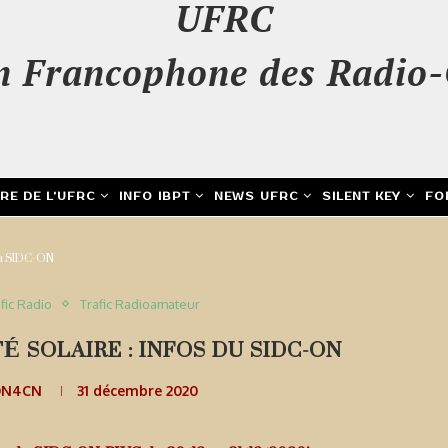
UFRC
n Francophone des Radio-
IRE DE L’UFRC
INFO IBPT
NEWS UFRC
SILENT KEY
FO
 du SIDC-ON
fic Radio
Trafic Radioamateur
É SOLAIRE : INFOS DU SIDC-ON
ON4CN
31 décembre 2020