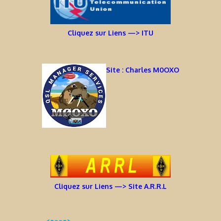
Cliquez sur Liens —> ITU
Site : Charles M0OXO
Cliquez sur Liens —> Site A.R.R.L