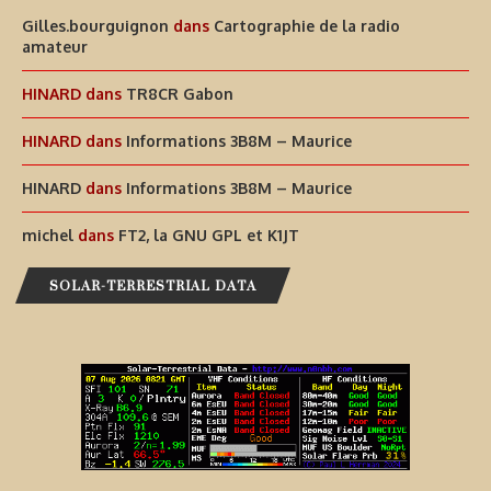
Gilles.bourguignon
dans
Cartographie de la radio
amateur
HINARD
dans
TR8CR Gabon
HINARD
dans
Informations 3B8M – Maurice
HINARD
dans
Informations 3B8M – Maurice
michel
dans
FT2, la GNU GPL et K1JT
SOLAR-TERRESTRIAL DATA