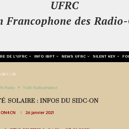
UFRC
n Francophone des Radio-
IRE DE L’UFRC
INFO IBPT
NEWS UFRC
SILENT KEY
FO
 du SIDC-ON
fic Radio
Trafic Radioamateur
É SOLAIRE : INFOS DU SIDC-ON
e ON4CN
26 janvier 2021