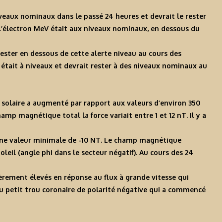
iveaux nominaux dans le passé 24 heures et devrait le rester
 L’électron MeV était aux niveaux nominaux, en dessous du
 rester en dessous de cette alerte niveau au cours des
 était à niveaux et devrait rester à des niveaux nominaux au
t solaire a augmenté par rapport aux valeurs d’environ 350
p magnétique total la force variait entre 1 et 12 nT. Il y a
t une valeur minimale de -10 NT. Le champ magnétique
oleil (angle phi dans le secteur négatif). Au cours des 24
èrement élevés en réponse au flux à grande vitesse qui
au petit trou coronaire de polarité négative qui a commencé