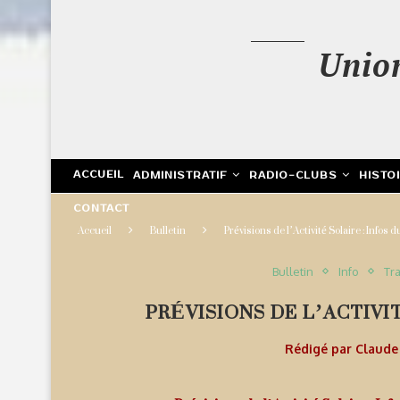
Unio
ACCUEIL
ADMINISTRATIF
RADIO-CLUBS
HISTO
CONTACT
Accueil
Bulletin
Prévisions de l’Activité Solaire : Infos
Bulletin
Info
Tra
PRÉVISIONS DE L’ACTIVIT
Rédigé par
Claud