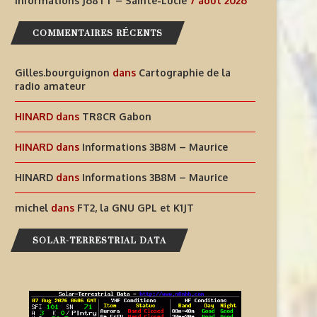
Informations J68TT – Sainte-Lucie
7 août 2026
COMMENTAIRES RÉCENTS
Gilles.bourguignon
dans
Cartographie de la
radio amateur
HINARD
dans
TR8CR Gabon
HINARD
dans
Informations 3B8M – Maurice
HINARD
dans
Informations 3B8M – Maurice
michel
dans
FT2, la GNU GPL et K1JT
SOLAR-TERRESTRIAL DATA