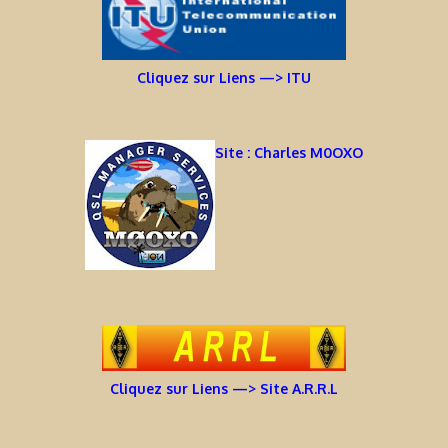
Cliquez sur Liens —> ITU
Site : Charles M0OXO
Cliquez sur Liens —> Site A.R.R.L