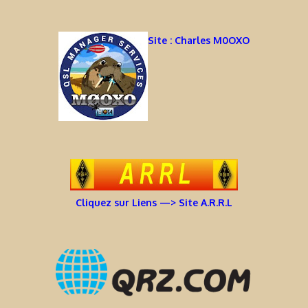
Site : Charles M0OXO
Cliquez sur Liens —> Site A.R.R.L