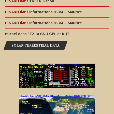
HINARD
dans
TR8CR Gabon
HINARD
dans
Informations 3B8M – Maurice
HINARD
dans
Informations 3B8M – Maurice
michel
dans
FT2, la GNU GPL et K1JT
SOLAR-TERRESTRIAL DATA