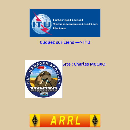
Cliquez sur Liens —> ITU
Site : Charles M0OXO