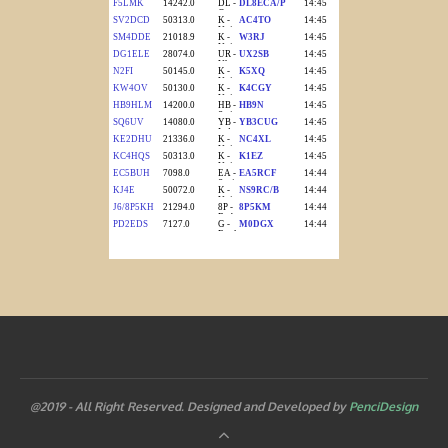
@2019 - All Right Reserved. Designed and Developed by
PenciDesign