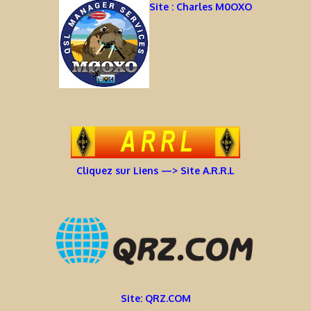
Site : Charles M0OXO
Cliquez sur Liens —> Site A.R.R.L
Site: QRZ.COM